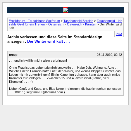
Erotikforum - Teufelchens Sexforum
>
Taschengeld Bereich
>
Taschengeld - Ich
zahle Geld für ein Treffen
>
Österreich
>
Österreich - Kärnten
> Der Winter wird
kalt . . .
PDA
Archiv verlassen und diese Seite im Standarddesign
anzeigen :
Der Winter wird kalt . . .
creep
26.11.2010, 02:42
. . . und ich will ihn nicht allein verbringen!
Ohne Frau ist das Leben ziemlich langweilig . . . Habe Job, Wohnung, Auto . . .
Welches nette Fräulein hätte Lust, den Winter, und wenns klappt für immer, das
Leben mit mir zu verbringen? Bin in Klagenfurt zuhause, kann aber auch einige
Kilometer zurücklegen . . . Zwischen 25 und 45 wäre ideal (Jahre, nicht
Kilometer) . . . :-)
Lieben Gruß und Kuss, und Bitte keine Irrsinnigen, die hab ich schon genossen
. . . :0011: (
isegrimmKK@hotmail.com
)