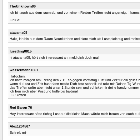
TheUnknown86
ich bin auch aus dem raum sb, und von einem Realen Treffen nicht angeneigt !! kannst
Grüße
atacama08
Hallo, ich bin aus dem Raum Neunkirchen und biete mich als Lustspielzeug und mein
luestling0815
hi atacama08, hört sich interessant an, meld dich doch mal!
wassermann1661
Hallochen,
ich hätte morgen am Freitag den 7.11. so gegen Vormittag Lust und Zeit für ein geiles 
wenn du Lust und Zeit hast dann melde Dich bitte schnell und teile mir Deinen Tg-Wun
das Treffen sollte aber nicht unter 1 Stunde sein und schicke mir deine handynummer o
ich freu mich über Post und hoffe bis baldmal.
LG Steffen.
Red Baron 76
Hey interessant hätte richtig Lust auf die kleine Maus würde mich freuen von euch zu
Alex1234567
Schreib mir