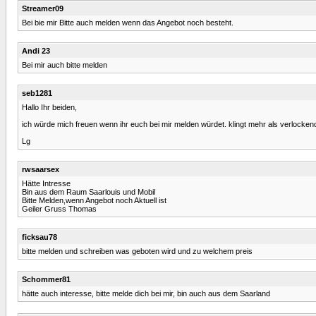
Streamer09
Bei bie mir Bitte auch melden wenn das Angebot noch besteht.
Andi 23
Bei mir auch bitte melden
seb1281
Hallo Ihr beiden,
ich würde mich freuen wenn ihr euch bei mir melden würdet. klingt mehr als verlockend
Lg
rwsaarsex
Hätte Intresse
Bin aus dem Raum Saarlouis und Mobil
Bitte Melden,wenn Angebot noch Aktuell ist
Geiler Gruss Thomas
ficksau78
bitte melden und schreiben was geboten wird und zu welchem preis
Schommer81
hätte auch interesse, bitte melde dich bei mir, bin auch aus dem Saarland