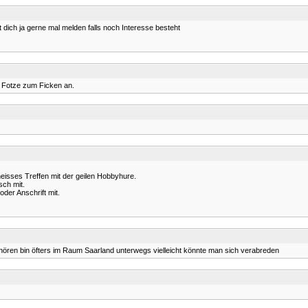
 dich ja gerne mal melden falls noch Interesse besteht
e Fotze zum Ficken an.
heisses Treffen mit der geilen Hobbyhure.
sch mit.
der Anschrift mit.
 hören bin öfters im Raum Saarland unterwegs vielleicht könnte man sich verabreden