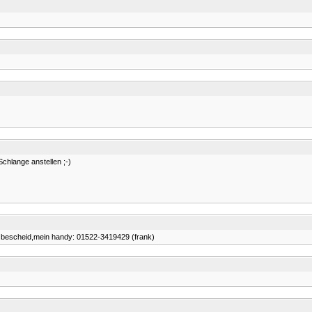
Schlange anstellen ;-)
t bescheid,mein handy: 01522-3419429 (frank)