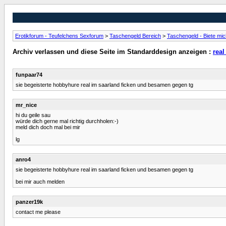
Erotikforum - Teufelchens Sexforum
>
Taschengeld Bereich
>
Taschengeld - Biete mi
Archiv verlassen und diese Seite im Standarddesign anzeigen :
real
funpaar74
sie begeisterte hobbyhure real im saarland ficken und besamen gegen tg
mr_nice
hi du geile sau
würde dich gerne mal richtig durchholen:-)
meld dich doch mal bei mir
lg
anro4
sie begeisterte hobbyhure real im saarland ficken und besamen gegen tg
bei mir auch melden
panzer19k
contact me please