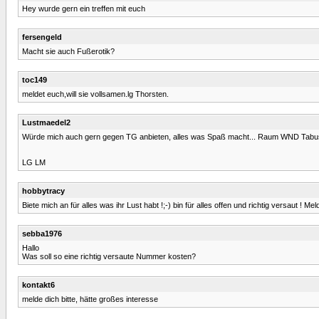
Hey wurde gern ein treffen mit euch
fersengeld
Macht sie auch Fußerotik?
toc149
meldet euch,will sie vollsamen.lg Thorsten.
Lustmaedel2
Würde mich auch gern gegen TG anbieten, alles was Spaß macht... Raum WND Tabus
LG LM
hobbytracy
Biete mich an für alles was ihr Lust habt !;-) bin für alles offen und richtig versaut ! 
sebba1976
Hallo
Was soll so eine richtig versaute Nummer kosten?
kontakt6
melde dich bitte, hätte großes interesse