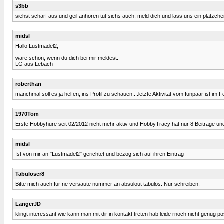
s3bb
siehst scharf aus und geil anhören tut sichs auch, meld dich und lass uns ein plätzche
midsl
Hallo Lustmädel2,
wäre schön, wenn du dich bei mir meldest.
LG aus Lebach
roberthan
manchmal soll es ja helfen, ins Profil zu schauen....letzte Aktivität vom funpaar ist im 
1970Tom
Erste Hobbyhure seit 02/2012 nicht mehr aktiv und HobbyTracy hat nur 8 Beiträge und
midsl
Ist von mir an "Lustmädel2" gerichtet und bezog sich auf ihren Eintrag
Tabuloser8
Bitte mich auch für ne versaute nummer an absulout tabulos. Nur schreiben.
LangerJD
klingt interessant wie kann man mit dir in kontakt treten hab leide rnoch nicht genug po