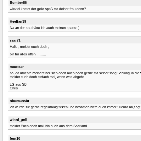
Bomber86
wieviel kostet der geile spaß mit deiner frau denn?
Heelfan39
Na an der sau hätte ich auch meinen spass:-)
saar71
Hallo , meldet euch doch ,
bin für alles offen...........
moostar
na, da möchte meinereiner sich doch auch noch gerne mit seiner 'long Schlong' in die 
meldet euch doch einfach mal, wenn was abgeht !
LG aus SB
Chris
nicemansbr
ich würde sie gerne regelmäßig ficken und besamen,biete euch immer 50euro an,sag
winni_geil
meldet Euch doch mal, bin auch aus dem Saarland...
fern10