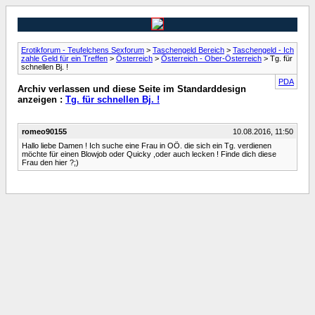
Erotikforum - Teufelchens Sexforum
>
Taschengeld Bereich
>
Taschengeld - Ich
zahle Geld für ein Treffen
>
Österreich
>
Österreich - Ober-Österreich
> Tg. für
schnellen Bj. !
PDA
Archiv verlassen und diese Seite im Standarddesign
anzeigen :
Tg. für schnellen Bj. !
romeo90155
10.08.2016, 11:50
Hallo liebe Damen ! Ich suche eine Frau in OÖ. die sich ein Tg. verdienen
möchte für einen Blowjob oder Quicky ,oder auch lecken ! Finde dich diese
Frau den hier ?;)