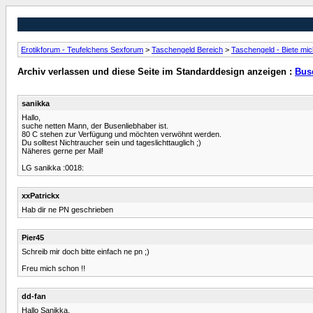
Erotikforum - Teufelchens Sexforum
>
Taschengeld Bereich
>
Taschengeld - Biete mi
Archiv verlassen und diese Seite im Standarddesign anzeigen :
Bus
sanikka
Hallo,
suche netten Mann, der Busenliebhaber ist.
80 C stehen zur Verfügung und möchten verwöhnt werden.
Du solltest Nichtraucher sein und tageslichttauglich ;)
Näheres gerne per Mail!
LG sanikka :0018:
xxPatrickx
Hab dir ne PN geschrieben
Pier45
Schreib mir doch bitte einfach ne pn ;)
Freu mich schon !!
dd-fan
Hallo Sanikka,