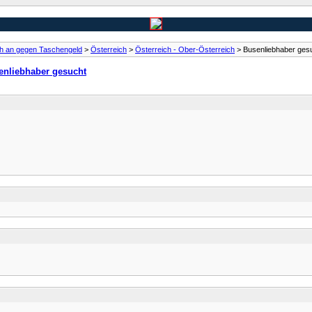
ch an gegen Taschengeld
>
Österreich
>
Österreich - Ober-Österreich
> Busenliebhaber ges
enliebhaber gesucht