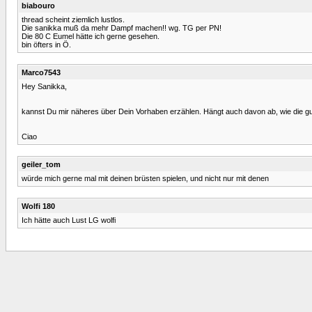
biabouro
thread scheint ziemlich lustlos.
Die sanikka muß da mehr Dampf machen!! wg. TG per PN!
Die 80 C Eumel hätte ich gerne gesehen.
bin öfters in Ö.
Marco7543
Hey Sanikka,
kannst Du mir näheres über Dein Vorhaben erzählen. Hängt auch davon ab, wie die g
Ciao
geiler_tom
würde mich gerne mal mit deinen brüsten spielen, und nicht nur mit denen
Wolfi 180
Ich hätte auch Lust LG wolfi