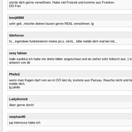
würde dich gerne verwöhnen. Habe viel Freizeit und komme aus Franken.
DD-Fan
benji6969
sehr geil...möchte deinen busen gerne REAL verwöhnen. lg
ildefonso
hi,...irgendwie funktionieren meine pn,s..nicht,...bitte melde dich mal bei mir,..
sexy fabian
hallo sanikka ich habe mir deine bilder angeschaut und du siehst sehr hübsch aus :) ich
antwort von dir
Pfeife2
wenn man fragen darf von wo in OÖ bist du, komme aus Passau. Rauche nicht und bin 
melde dich.
lg pfeife
LadyAnnick
Aber gerne doch!
stephan90
jup interesse hätte ich