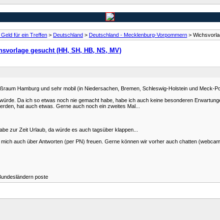
Geld für ein Treffen
>
Deutschland
>
Deutschland - Mecklenburg-Vorpommern
> Wichsvorla
hsvorlage gesucht (HH, SH, HB, NS, MV)
Großraum Hamburg und sehr mobil (in Niedersachen, Bremen, Schleswig-Holstein und Meck-P
n würde. Da ich so etwas noch nie gemacht habe, habe ich auch keine besonderen Erwartunge
erden, hat auch etwas. Gerne auch noch ein zweites Mal...
Habe zur Zeit Urlaub, da würde es auch tagsüber klappen...
ch mich auch über Antworten (per PN) freuen. Gerne können wir vorher auch chatten (webcam
 Bundesländern poste