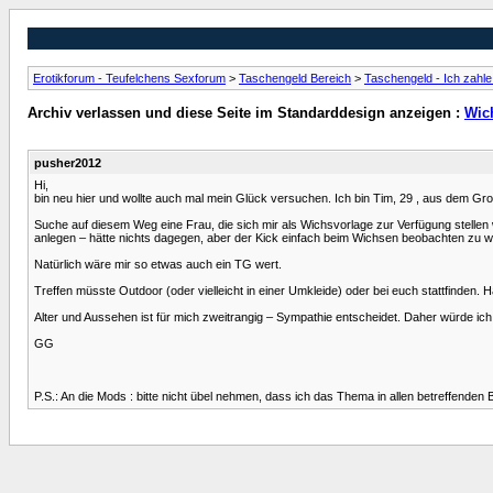
Erotikforum - Teufelchens Sexforum
>
Taschengeld Bereich
>
Taschengeld - Ich zahle 
Archiv verlassen und diese Seite im Standarddesign anzeigen :
Wic
pusher2012
Hi,
bin neu hier und wollte auch mal mein Glück versuchen. Ich bin Tim, 29 , aus dem 
Suche auf diesem Weg eine Frau, die sich mir als Wichsvorlage zur Verfügung stelle
anlegen – hätte nichts dagegen, aber der Kick einfach beim Wichsen beobachten zu w
Natürlich wäre mir so etwas auch ein TG wert.
Treffen müsste Outdoor (oder vielleicht in einer Umkleide) oder bei euch stattfinden. 
Alter und Aussehen ist für mich zweitrangig – Sympathie entscheidet. Daher würde i
GG
P.S.: An die Mods : bitte nicht übel nehmen, dass ich das Thema in allen betreffenden