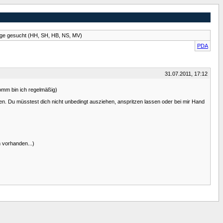
ge gesucht (HH, SH, HB, NS, MV)
PDA
31.07.2011, 17:12
omm bin ich regelmäßig)
n. Du müsstest dich nicht unbedingt ausziehen, anspritzen lassen oder bei mir Hand
 vorhanden...)