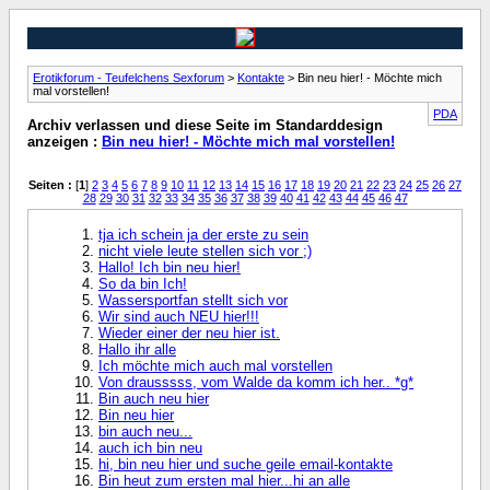
Erotikforum - Teufelchens Sexforum
>
Kontakte
> Bin neu hier! - Möchte mich
mal vorstellen!
PDA
Archiv verlassen und diese Seite im Standarddesign
anzeigen :
Bin neu hier! - Möchte mich mal vorstellen!
Seiten :
[
1
]
2
3
4
5
6
7
8
9
10
11
12
13
14
15
16
17
18
19
20
21
22
23
24
25
26
27
28
29
30
31
32
33
34
35
36
37
38
39
40
41
42
43
44
45
46
47
tja ich schein ja der erste zu sein
nicht viele leute stellen sich vor ;)
Hallo! Ich bin neu hier!
So da bin Ich!
Wassersportfan stellt sich vor
Wir sind auch NEU hier!!!
Wieder einer der neu hier ist.
Hallo ihr alle
Ich möchte mich auch mal vorstellen
Von drausssss, vom Walde da komm ich her.. *g*
Bin auch neu hier
Bin neu hier
bin auch neu...
auch ich bin neu
hi, bin neu hier und suche geile email-kontakte
Bin heut zum ersten mal hier...hi an alle