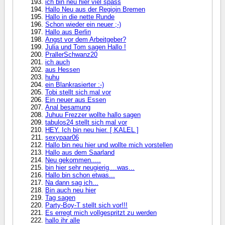
ich bin neu hier viel spass
Hallo Neu aus der Regiojn Bremen
Hallo in die nette Runde
Schon wieder ein neuer ;-)
Hallo aus Berlin
Angst vor dem Arbeitgeber?
Julia und Tom sagen Hallo !
PrallerSchwanz20
ich auch
aus Hessen
huhu
ein Blankrasierter :-)
Tobi stellt sich mal vor
Ein neuer aus Essen
Anal besamung
Juhuu Frezzer wollte hallo sagen
tabulos24 stellt sich mal vor
HEY. Ich bin neu hier. [ KALEL ]
sexypaar06
Hallo bin neu hier und wollte mich vorstellen
Hallo aus dem Saarland
Neu gekommen.....
bin hier sehr neugierig....was...
Hallo bin schon etwas...
Na dann sag ich...
Bin auch neu hier
Tag sagen
Party-Boy-T stellt sich vor!!!
Es erregt mich vollgespritzt zu werden
hallo ihr alle