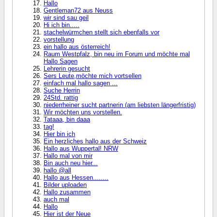
Hallo
Gentleman72 aus Neuss
wir sind sau geil
Hi ich bin.....
stachelwürmchen stellt sich ebenfalls vor
vorstellung
ein hallo aus österreich!
Raum Westpfalz, bin neu im Forum und möchte mal
Hallo Sagen
Lehrerin gesucht
Sers Leute,möchte mich vortsellen
einfach mal hallo sagen ...
Suche Herrin
24Std. rattig
niederrheiner sucht partnerin (am liebsten längerfristig)
Wir möchten uns vorstellen.
Tataaa, bin daaa
tag!
Hier bin ich
Ein herzliches hallo aus der Schweiz
Hallo aus Wuppertal! NRW
Hallo mal von mir
Bin auch neu hier...
hallo @all
Hallo aus Hessen........
Bilder uploaden
Hallo zusammen
auch mal
Hallo
Hier ist der Neue