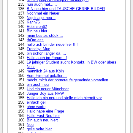
nun auch mal......
BIN neu hier und TAUSCHE GERNE BILDER
Nochmal ein Neuer
Nigelnagel neu...
Karin76
Robinson62
Bin neu hier
mein bestes stück....
thOm ass
hallo ,ich bin der neue hier !!!!
Frenchy_Muc
bin schon länger da ....
Hallo auch im Forum :-)
19 jähriger Student sucht Kontakt, in BW oder übers
Netz
männlich 24 aus Köln
Vom Himmel gefallen...
möcht mich der pornoteufelgemeinde vorstellen
bin auch neu
Und ein neuer Münchner
Junger Boy aus NRW
Hallo ich bin neu und stelle mich hiermit vor
einfach geil
ohne worte
Hallo habe eine Frage
Hallo Fast Neu hier
Bin auch neu hiert
Neu
geile seite hier