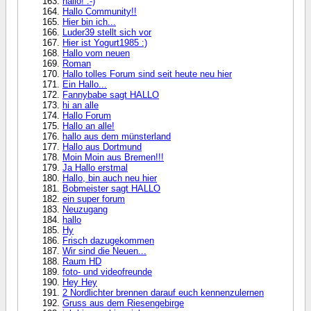
hallo! :-)
Hallo Community!!
Hier bin ich...
Luder39 stellt sich vor
Hier ist Yogurt1985 :)
Hallo vom neuen
Roman
Hallo tolles Forum sind seit heute neu hier
Ein Hallo...
Fannybabe sagt HALLO
hi an alle
Hallo Forum
Hallo an alle!
hallo aus dem münsterland
Hallo aus Dortmund
Moin Moin aus Bremen!!!
Ja Hallo erstmal
Hallo, bin auch neu hier
Bobmeister sagt HALLO
ein super forum
Neuzugang
hallo
Hy
Frisch dazugekommen
Wir sind die Neuen...
Raum HD
foto- und videofreunde
Hey Hey
2 Nordlichter brennen darauf euch kennenzulernen
Gruss aus dem Riesengebirge