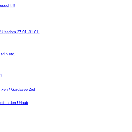
esucht!!!
uf Usedom 27.01.-31.01.
rlin etc.
 ?
rixen / Gardasee Ziel
it in den Urlaub