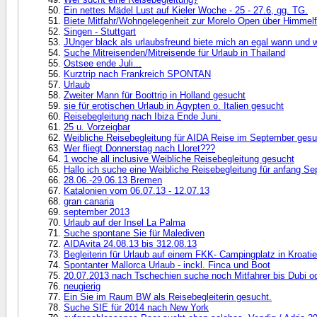
Ein nettes Mädel Lust auf Kieler Woche - 25 - 27.6, gg. TG.
Biete Mitfahr/Wohngelegenheit zur Morelo Open über Himmelf
Singen - Stuttgart
JUnger black als urlaubsfreund biete mich an egal wann und w
Suche Mitreisenden/Mitreisende für Urlaub in Thailand
Ostsee ende Juli...
Kurztrip nach Frankreich SPONTAN
Urlaub
Zweiter Mann für Boottrip in Holland gesucht
sie für erotischen Urlaub in Ägypten o. Italien gesucht
Reisebegleitung nach Ibiza Ende Juni.
25 u. Vorzeigbar
Weibliche Reisebegleitung für AIDA Reise im September gesu
Wer fliegt Donnerstag nach Lloret???
1 woche all inclusive Weibliche Reisebegleitung gesucht
Hallo ich suche eine Weibliche Reisebegleitung für anfang Se
28.06.-29.06.13 Bremen
Katalonien vom 06.07.13 - 12.07.13
gran canaria
september 2013
Urlaub auf der Insel La Palma
Suche spontane Sie für Malediven
AIDAvita 24.08.13 bis 312.08.13
Begleiterin für Urlaub auf einem FKK- Campingplatz in Kroati
Spontanter Mallorca Urlaub - inckl. Finca und Boot
20.07.2013 nach Tschechien suche noch Mitfahrer bis Dubi od
neugierig
Ein Sie im Raum BW als Reisebegleiterin gesucht.
Suche SIE für 2014 nach New York