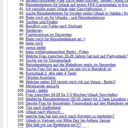
aufgeschlossenes Paar sucht eben solches. Vendig / Adria 29
Reisebegleiterin für Urlaub auf einem FKK-Campigplatz in Kro
Ich versüße euren Urlaub oder Geschäftsreise ;)
suche Reisebegleiterin für frivolen geilen Urlaub in Valalta / K
Biete mich an für Urlaubs - und Reisebegleitung
Suchen und Finden
Beruflich von Fulda nach Stuttgart
Norderney
Fuerteventura im Dezember
Biete mich für Reisebegleitung an :)
biete mich
venus berlin
biete mitfahrgelegenheit Berlin - Polen
Welche Frau zwischen 18-28 Jahren hat lust auf Partyurlaub?
Suche sie für Ostseeurlaub
Reisebegleitung auf die Malediven gratis im November
Suche Frau,Girl ass auch sie wie ich in Bangkok ist
Kurzurlaub 2, drei oder 4 Tage!
Oktober Ausklang.
Welcher netter ER nimmt mich mit zur Venus - Berlin?
Mitreisende gesucht
Irland - dublin
Frau zwischen 18-28 für 2-3 Wochen Urlaub Seychellen
Weibliche Reisebegleitung (20-30 Jahre) für 3 Tage Lissabon 
Devote Frau für fesselnden Traumurlaub auf den Malediven g
Trip nach Südholland
Urlaub nach Wunsch....
welche frau hat lust mich nach Ägypten zu begleiten?
Urlaub in Vietnam von Mitte Dez bis Anfang Januar
Wer lädt mir zur Begletung ein?!?