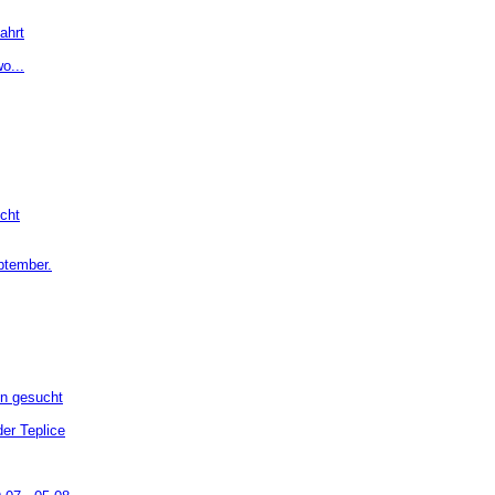
ahrt
o...
cht
ptember.
en gesucht
er Teplice