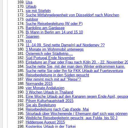
Usa
Urlaub
sie mit Stiefeln
Suche Mitfahrgelegenheit von Düsseldorf nach München
outdoor
Suche Reisebegleitung (W oder P)
Bardolino am Gardasee
Bi Mann in Berlin am 14.und 15.10
Spanien
xxx
11.-14.09. Sind nette Dame(n) auf Norderney ??
3 Monate im Wohnmobil unterwegs
Österreich oder Städtetrip....
Süd Portugal Ende November
Einladung an Paar oder Frau nach Köln 20. - 22. November 2
Suche nette Sie, mit der man dem Winter entkommen kann.
Suche nette Sie oder Ihn für FKK Urlaub auf Fuerteventura
Reisebegleitung in den Süden gesucht
Wer nimmt mich mit auf "Reise"?
Normandie 2015
vier Monate Andalusien
3 Wochen Urlaub in Thailand
Eine Woche Urlaub auf den Kanaren gegen Ende April, gespons
Pilsen Kulturhauptstadt 2015
Sie als Begleitung
Reisebegleitung nach Cap d'agde, Mai
Skiurlaub über Wochenende / Ehemann darf sich was gönnen
Weibliche Reisebegleiterin gesucht, aus Fulda, bis 50 J
Hiddensee August 2015
Kostenlos Urlaub in der Türkei