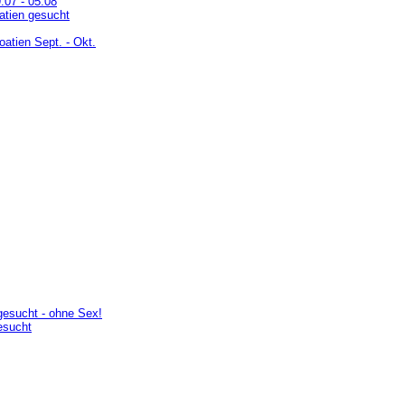
.07 - 05.08
atien gesucht
roatien Sept. - Okt.
gesucht - ohne Sex!
esucht