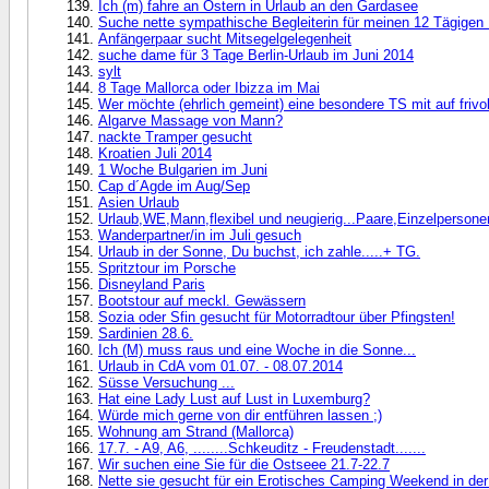
Ich (m) fahre an Ostern in Urlaub an den Gardasee
Suche nette sympathische Begleiterin für meinen 12 Tägigen D
Anfängerpaar sucht Mitsegelgelegenheit
suche dame für 3 Tage Berlin-Urlaub im Juni 2014
sylt
8 Tage Mallorca oder Ibizza im Mai
Wer möchte (ehrlich gemeint) eine besondere TS mit auf frivo
Algarve Massage von Mann?
nackte Tramper gesucht
Kroatien Juli 2014
1 Woche Bulgarien im Juni
Cap d´Agde im Aug/Sep
Asien Urlaub
Urlaub,WE,Mann,flexibel und neugierig...Paare,Einzelpersone
Wanderpartner/in im Juli gesuch
Urlaub in der Sonne, Du buchst, ich zahle.....+ TG.
Spritztour im Porsche
Disneyland Paris
Bootstour auf meckl. Gewässern
Sozia oder Sfin gesucht für Motorradtour über Pfingsten!
Sardinien 28.6.
Ich (M) muss raus und eine Woche in die Sonne...
Urlaub in CdA vom 01.07. - 08.07.2014
Süsse Versuchung ...
Hat eine Lady Lust auf Lust in Luxemburg?
Würde mich gerne von dir entführen lassen ;)
Wohnung am Strand (Mallorca)
17.7. - A9, A6, ........Schkeuditz - Freudenstadt.......
Wir suchen eine Sie für die Ostseee 21.7-22.7
Nette sie gesucht für ein Erotisches Camping Weekend in de