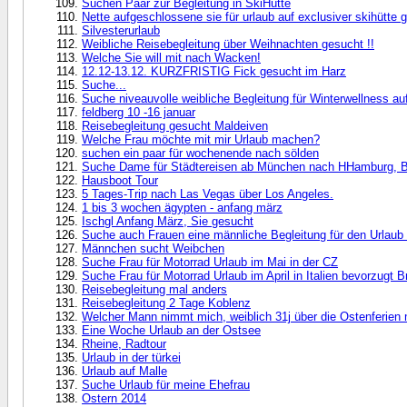
Suchen Paar zur Begleitung in SkiHütte
Nette aufgeschlossene sie für urlaub auf exclusiver skihütte g
Silvesterurlaub
Weibliche Reisebegleitung über Weihnachten gesucht !!
Welche Sie will mit nach Wacken!
12.12-13.12. KURZFRISTIG Fick gesucht im Harz
Suche...
Suche niveauvolle weibliche Begleitung für Winterwellness a
feldberg 10 -16 januar
Reisebegleitung gesucht Maldeiven
Welche Frau möchte mit mir Urlaub machen?
suchen ein paar für wochenende nach sölden
Suche Dame für Städtereisen ab München nach HHamburg, Be
Hausboot Tour
5 Tages-Trip nach Las Vegas über Los Angeles.
1 bis 3 wochen ägypten - anfang märz
Ischgl Anfang März, Sie gesucht
Suche auch Frauen eine männliche Begleitung für den Urlaub
Männchen sucht Weibchen
Suche Frau für Motorrad Urlaub im Mai in der CZ
Suche Frau für Motorrad Urlaub im April in Italien bevorzugt B
Reisebegleitung mal anders
Reisebegleitung 2 Tage Koblenz
Welcher Mann nimmt mich, weiblich 31j über die Ostenferien m
Eine Woche Urlaub an der Ostsee
Rheine, Radtour
Urlaub in der türkei
Urlaub auf Malle
Suche Urlaub für meine Ehefrau
Ostern 2014