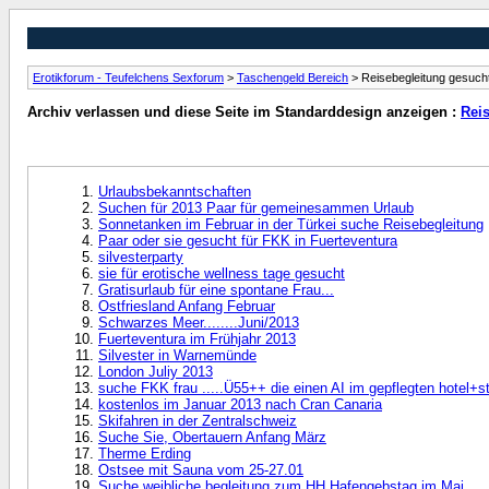
Erotikforum - Teufelchens Sexforum
>
Taschengeld Bereich
> Reisebegleitung gesuch
Archiv verlassen und diese Seite im Standarddesign anzeigen :
Rei
Urlaubsbekanntschaften
Suchen für 2013 Paar für gemeinesammen Urlaub
Sonnetanken im Februar in der Türkei suche Reisebegleitung
Paar oder sie gesucht für FKK in Fuerteventura
silvesterparty
sie für erotische wellness tage gesucht
Gratisurlaub für eine spontane Frau...
Ostfriesland Anfang Februar
Schwarzes Meer........Juni/2013
Fuerteventura im Frühjahr 2013
Silvester in Warnemünde
London Juliy 2013
suche FKK frau .....Ü55++ die einen AI im gepflegten hotel+str
kostenlos im Januar 2013 nach Cran Canaria
Skifahren in der Zentralschweiz
Suche Sie, Obertauern Anfang März
Therme Erding
Ostsee mit Sauna vom 25-27.01
Suche weibliche begleitung zum HH Hafengebstag im Mai.