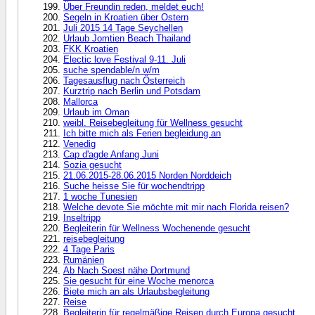
Über Freundin reden, meldet euch!
Segeln in Kroatien über Ostern
Juli 2015 14 Tage Seychellen
Urlaub Jomtien Beach Thailand
FKK Kroatien
Electic love Festival 9-11. Juli
suche spendable/n w/m
Tagesausflug nach Österreich
Kurztrip nach Berlin und Potsdam
Mallorca
Urlaub im Oman
weibl. Reisebegleitung für Wellness gesucht
Ich bitte mich als Ferien begleidung an
Venedig
Cap d'agde Anfang Juni
Sozia gesucht
21.06.2015-28.06.2015 Norden Norddeich
Suche heisse Sie für wochendtripp
1 woche Tunesien
Welche devote Sie möchte mit mir nach Florida reisen?
Inseltripp
Begleiterin für Wellness Wochenende gesucht
reisebegleitung
4 Tage Paris
Rumänien
Ab Nach Soest nähe Dortmund
Sie gesucht für eine Woche menorca
Biete mich an als Urlaubsbegleitung
Reise
Begleiterin für regelmäßige Reisen durch Europa gesucht