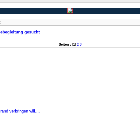
t
sebegleitung gesucht
Seiten :
[
1
]
2
3
and verbringen will....