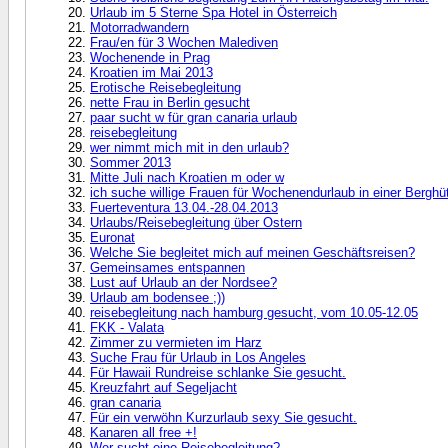
Urlaub im 5 Sterne Spa Hotel in Österreich
Motorradwandern
Frau/en für 3 Wochen Malediven
Wochenende in Prag
Kroatien im Mai 2013
Erotische Reisebegleitung
nette Frau in Berlin gesucht
paar sucht w für gran canaria urlaub
reisebegleitung
wer nimmt mich mit in den urlaub?
Sommer 2013
Mitte Juli nach Kroatien m oder w
ich suche willige Frauen für Wochenendurlaub in einer Berghü
Fuerteventura 13.04.-28.04.2013
Urlaubs/Reisebegleitung über Ostern
Euronat
Welche Sie begleitet mich auf meinen Geschäftsreisen?
Gemeinsames entspannen
Lust auf Urlaub an der Nordsee?
Urlaub am bodensee ;))
reisebegleitung nach hamburg gesucht, vom 10.05-12.05
FKK - Valata
Zimmer zu vermieten im Harz
Suche Frau für Urlaub in Los Angeles
Für Hawaii Rundreise schlanke Sie gesucht.
Kreuzfahrt auf Segeljacht
gran canaria
Für ein verwöhn Kurzurlaub sexy Sie gesucht.
Kanaren all free +!
Wer sucht eine Reisebegleitung?