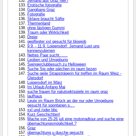
Jemand aus Graz hier?
Erotische fotografie
Gangbang Graz
Fotografie
Sklave braucht Säfte
Thermenland
ohne lästigen Gummi
Traum oder Wirklichkeit
Dreier
gepflegter xxl gesucht für blowjob
9.9. - 11.9. Loipersdorf: Jemand Lust uns
kennenzulernen
Nettes Paar sucht.......
Leoben und Umgebung
Swingerclubbesuch zu Helloween
Suche Sie oder pärchen im raum liezen
Suche geile Strapsträgerin für treffen im Raum Weiz -
Gleisdorf
Loipersdorf im März
Im Urlaub Anfang Mai
suche frauen für natutsektspiele im raum graz
laufhaus
Leute im Raum Brück an der nur oder Umgebung
gesucht für spontanen s.. .
xxl und /oder bbc
Kurz Geschichten!
Mache von 25-26 juli eine motorradtour und suche eine
übernachtungsmöglichkeit.?
Graz
übernachtung u dusche gesucht