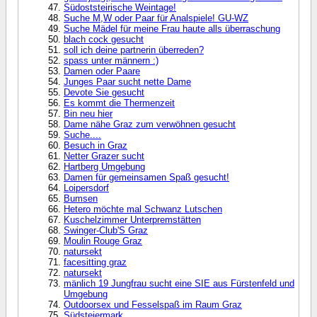
Südoststeirische Weintage!
Suche M,W oder Paar für Analspiele! GU-WZ
Suche Mädel für meine Frau haute alls überraschung
blach cock gesucht
soll ich deine partnerin überreden?
spass unter männern :)
Damen oder Paare
Junges Paar sucht nette Dame
Devote Sie gesucht
Es kommt die Thermenzeit
Bin neu hier
Dame nähe Graz zum verwöhnen gesucht
Suche....
Besuch in Graz
Netter Grazer sucht
Hartberg Umgebung
Damen für gemeinsamen Spaß gesucht!
Loipersdorf
Bumsen
Hetero möchte mal Schwanz Lutschen
Kuschelzimmer Unterpremstätten
Swinger-Club'S Graz
Moulin Rouge Graz
natursekt
facesitting graz
natursekt
mänlich 19 Jungfrau sucht eine SIE aus Fürstenfeld und
Umgebung
Outdoorsex und Fesselspaß im Raum Graz
Südsteiermark