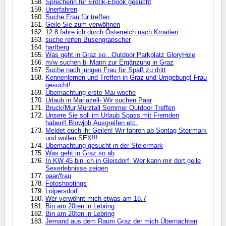
Sprecherin für Erotik-Ebook gesucht
Unerfahren
Suche Frau für treffen
Geile Sie zum verwöhnen
12.8 fahre ich durch Österreich nach Kroatien
suche reifen Busengrapscher
hartberg
Was geht in Graz so...Outdoor Parkplatz GloryHole
m/w suchen bi Mann zur Ergänzung in Graz
Suche nach jungen Frau für Spaß zu dritt
Kennenlernen und Treffen in Graz und Umgebung! Frau
gesucht!
Übernachtung erste Mai woche
Urlaub in Mariazell- Wir suchen Paar
Bruck/Mur,Mürztall Sommer Outdoor Treffen
Unsere Sie soll im Urlaub Spass mit Fremden
haben!l.Blowjob,Ausgreifen etc.
Meldet euch ihr Geilen! Wir fahren ab Sontag Steirmark
und wollen SEX!!!
Übernachtung gesucht in der Steiermark
Was geht in Graz so ab
In KW 45 bin ich in Gleisdorf. Wer kann mir dort geile
Sexerlebnisse zeigen
paar/frau
Fotoshootings
Loipersdorf
Wer verwöhnt mich etwas am 18.7
Bin am 20ten in Lebring
Bin am 20ten in Lebring
Jemand aus dem Raum Graz der mich Übernachten