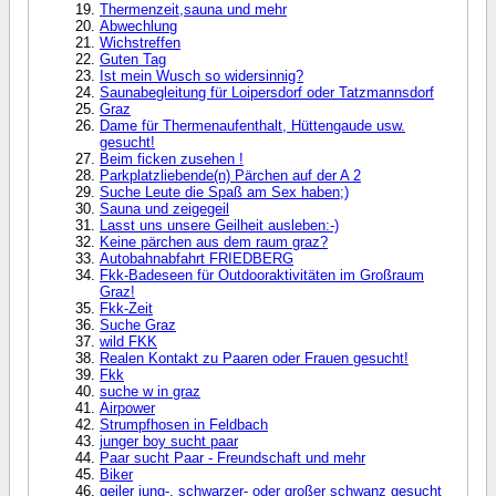
Thermenzeit,sauna und mehr
Abwechlung
Wichstreffen
Guten Tag
Ist mein Wusch so widersinnig?
Saunabegleitung für Loipersdorf oder Tatzmannsdorf
Graz
Dame für Thermenaufenthalt, Hüttengaude usw.
gesucht!
Beim ficken zusehen !
Parkplatzliebende(n) Pärchen auf der A 2
Suche Leute die Spaß am Sex haben;)
Sauna und zeigegeil
Lasst uns unsere Geilheit ausleben:-)
Keine pärchen aus dem raum graz?
Autobahnabfahrt FRIEDBERG
Fkk-Badeseen für Outdooraktivitäten im Großraum
Graz!
Fkk-Zeit
Suche Graz
wild FKK
Realen Kontakt zu Paaren oder Frauen gesucht!
Fkk
suche w in graz
Airpower
Strumpfhosen in Feldbach
junger boy sucht paar
Paar sucht Paar - Freundschaft und mehr
Biker
geiler jung-, schwarzer- oder großer schwanz gesucht