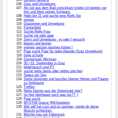
Graz und Umgebung.
Als sie aus dem Bad zurückkam kniete ich bereits vor
ihm und blies seinen Schwanz.
Hallo bin 21 und suche eine Reife Sie
pumps
Grazerinen und Umgebung
Fürstenfeld
Suche Reife Frau
suche sie oder paar
Steyr und Umgebung - m oder f gesucht
blasen und lecken
meinen ganzen nackten körper !
Paar sucht Paar für nette Abende (Graz Umgebung)
hohe schuhe
Gemeinsam Wichsen
30.+31. September in Graz
bildertausch und PT
suche nette dame oder nettes pärchen
Spass am Sex
Stehe lüsternen und laszifen Damen Herren und Paaren
zu Verfügung
Treffen
Nette Damen aus der Steiermark hier?
Ist hier überhaupt noch was los?? ;(
Paar sucht
MYSTIM Grazer (Mit)Spielerin
Wer will hat Lust und ist spontan, würde dir deine
Muschi schlecken.
Möchte frau mit Faltenrock