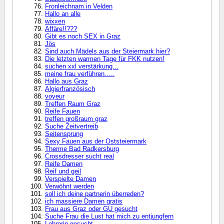
Fronleichnam in Velden
Hallo an alle
wixxen
Affäre!!???
Gibt es noch SEX in Graz
Jös
Sind auch Mädels aus der Steiermark hier?
Die letzten warmen Tage für FKK nutzen!
suchen xxl verstärkung...
meine frau verführen.....
Hallo aus Graz
Algierfranzösisch
voyeur
Treffen Raum Graz
Reife Fauen
treffen großraum graz
Suche Zeitvertreib
Seitensprung
Sexy Fauen aus der Oststeiermark
Therme Bad Radkersburg
Crossdresser sucht real
Reife Damen
Reif und geil
Verspielte Damen
Verwöhnt werden
soll ich deine partnerin überreden?
ich massiere Damen gratis
Frau aus Graz oder GU gesucht
Suche Frau die Lust hat mich zu entjungfern
Lehrerin gesucht