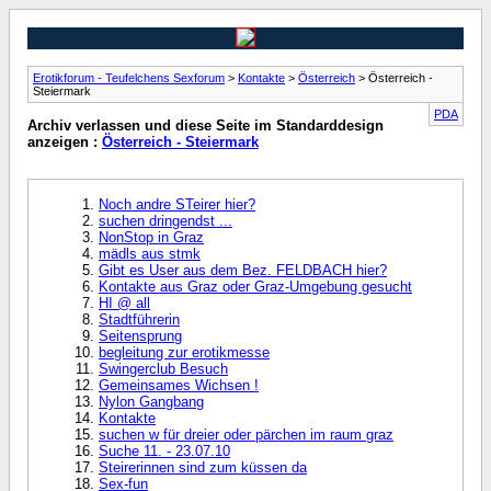
Erotikforum - Teufelchens Sexforum
>
Kontakte
>
Österreich
> Österreich -
Steiermark
PDA
Archiv verlassen und diese Seite im Standarddesign
anzeigen :
Österreich - Steiermark
Noch andre STeirer hier?
suchen dringendst ...
NonStop in Graz
mädls aus stmk
Gibt es User aus dem Bez. FELDBACH hier?
Kontakte aus Graz oder Graz-Umgebung gesucht
HI @ all
Stadtführerin
Seitensprung
begleitung zur erotikmesse
Swingerclub Besuch
Gemeinsames Wichsen !
Nylon Gangbang
Kontakte
suchen w für dreier oder pärchen im raum graz
Suche 11. - 23.07.10
Steirerinnen sind zum küssen da
Sex-fun